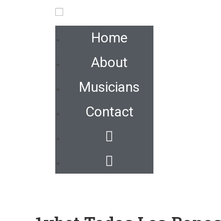
Home
About
Musicians
Contact