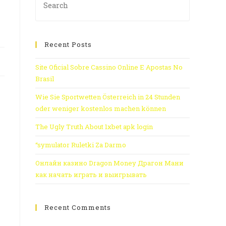
Recent Posts
Site Oficial Sobre Cassino Online E Apostas No
Brasil
Wie Sie Sportwetten Österreich in 24 Stunden
oder weniger kostenlos machen können
The Ugly Truth About 1xbet apk login
“symulator Ruletki Za Darmo
Онлайн казино Dragon Money Драгон Мани
как начать играть и выигрывать
Recent Comments