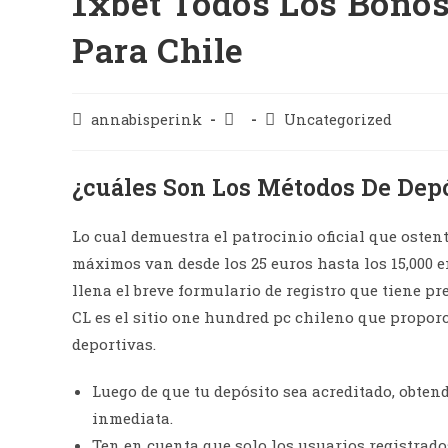
1xbet Todos Los Bonos
Para Chile
annabisperink
Uncategorized
¿cuáles Son Los Métodos De Depó
Lo cual demuestra el patrocinio oficial que osten
máximos van desde los 25 euros hasta los 15,000 en
llena el breve formulario de registro que tiene p
CL es el sitio one hundred pc chileno que proporc
deportivas.
Luego de que tu depósito sea acreditado, obten
inmediata.
Ten en cuenta que solo los usuarios registrados