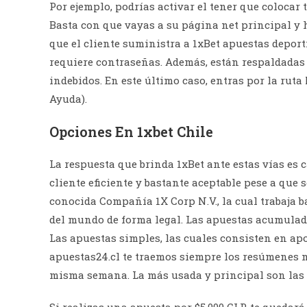
Por ejemplo, podrías activar el tener que colocar t
Basta con que vayas a su página net principal y 
que el cliente suministra a 1xBet apuestas deport
requiere contraseñas. Además, están respaldadas
indebidos. En este último caso, entras por la ru
Ayuda).
Opciones En 1xbet Chile
La respuesta que brinda 1xBet ante estas vías es
cliente eficiente y bastante aceptable pese a que
conocida Compañía 1X Corp N.V., la cual trabaja b
del mundo de forma legal. Las apuestas acumulad
Las apuestas simples, las cuales consisten en ap
apuestas24.cl te traemos siempre los resúmenes m
misma semana. La más usada y principal son las t