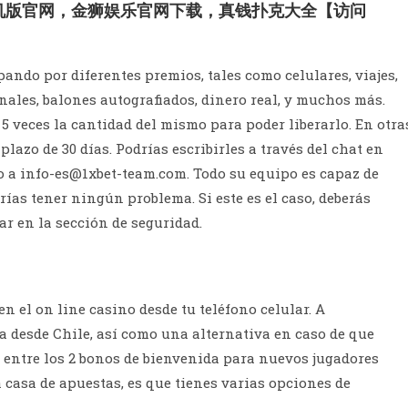
大胜手机版官网，金狮娱乐官网下载，真钱扑克大全【访问
ando por diferentes premios, tales como celulares, viajes,
nales, balones autografiados, dinero real, y muchos más.
5 veces la cantidad del mismo para poder liberarlo. En otra
plazo de 30 días. Podrías escribirles a través del chat en
co a info-es@1xbet-team.com. Todo su equipo es capaz de
rías tener ningún problema. Si este es el caso, deberás
ar en la sección de seguridad.
en el on line casino desde tu teléfono celular. A
 desde Chile, así como una alternativa en caso de que
de entre los 2 bonos de bienvenida para nuevos jugadores
 casa de apuestas, es que tienes varias opciones de