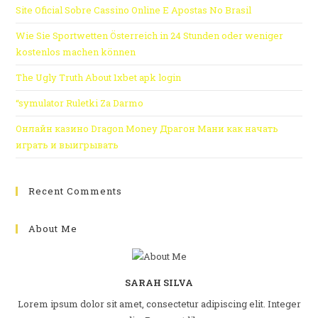
Site Oficial Sobre Cassino Online E Apostas No Brasil
Wie Sie Sportwetten Österreich in 24 Stunden oder weniger
kostenlos machen können
The Ugly Truth About 1xbet apk login
“symulator Ruletki Za Darmo
Онлайн казино Dragon Money Драгон Мани как начать
играть и выигрывать
Recent Comments
About Me
SARAH SILVA
Lorem ipsum dolor sit amet, consectetur adipiscing elit. Integer