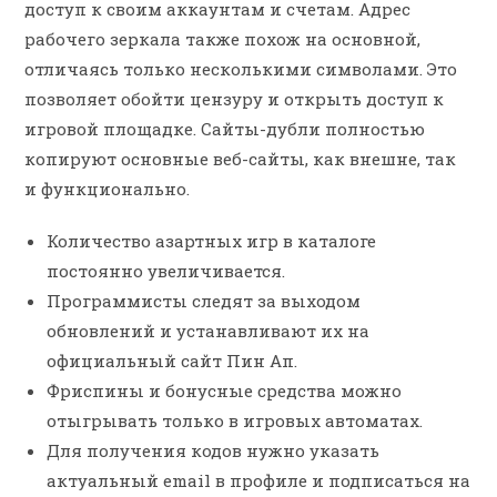
доступ к своим аккаунтам и счетам. Адрес
рабочего зеркала также похож на основной,
отличаясь только несколькими символами. Это
позволяет обойти цензуру и открыть доступ к
игровой площадке. Сайты-дубли полностью
копируют основные веб-сайты, как внешне, так
и функционально.
Количество азартных игр в каталоге
постоянно увеличивается.
Программисты следят за выходом
обновлений и устанавливают их на
официальный сайт Пин Ап.
Фриспины и бонусные средства можно
отыгрывать только в игровых автоматах.
Для получения кодов нужно указать
актуальный email в профиле и подписаться на