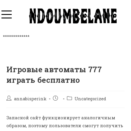
*************
Игровые автоматы 777
играть бесплатно
annabisperink
Uncategorized
Запасной сайт функционирует аналогичным
образом, поэтому пользователи смогут получить