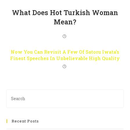
What Does Hot Turkish Woman
Mean?
Now You Can Revisit A Few Of Satoru Iwata’s
Finest Speeches In Unbelievable High Quality
Recent Posts