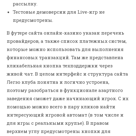
рассылку.
Тестовые демоверсии для Live-игр не
предусмотрены.
В футере сайта онлайн-казино указан перечень
провайдеров, а также список платежных систем,
которые можно использовать для выполнения
финансовых транзакций. Там же представлена
кликабельная кнопка техподдержки через
живой чат. В целом интерфейс и структура сайта
Легзо клуба понятна и логично устроена,
поэтому разобраться в функционале азартного
заведения сможет даже начинающий игрок. С их
помощью можно всего в пару кликов найти
интересующий игровой автомат (в том числе и
для игры с реальными крупье). В правом
верхнем углу предусмотрены кнопки для