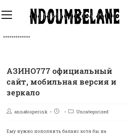
*************
АЗИНО777 официальный
сайт, мобильная версия и
зеркало
annabisperink
Uncategorized
Ему нужно пополнить баланс хотя бы на