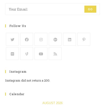
GO
Follow Us
Instagram
Instagram did not return a 200.
Calendar
AUGUST 2026